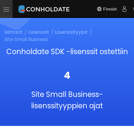
Finnish
Toggle
navigation
Mittarit
Lisenssit
Lisenssityypit
Site Small Business
Conholdate SDK -lisenssit ostettiin
4
Site Small Business-
lisenssityyppien ajat