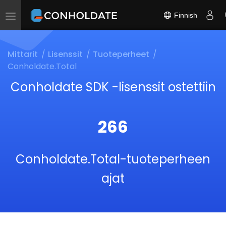
Finnish
Toggle
navigation
Mittarit
Lisenssit
Tuoteperheet
Conholdate.Total
Conholdate SDK -lisenssit ostettiin
266
Conholdate.Total-tuoteperheen
ajat