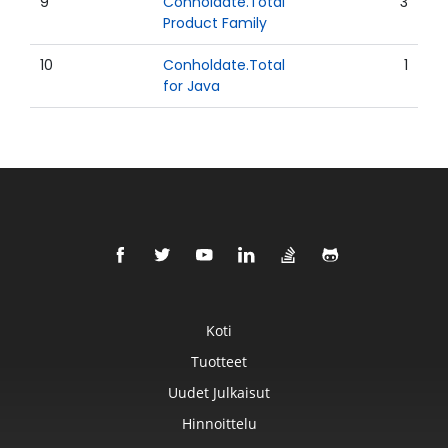
9
Conholdate.Total
3
Product Family
10
Conholdate.Total
1
for Java
Koti
Tuotteet
Uudet Julkaisut
Hinnoittelu