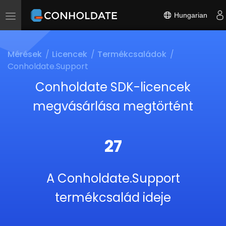
Hungarian
Toggle
navigation
Mérések
Licencek
Termékcsaládok
Conholdate.Support
Conholdate SDK-licencek
megvásárlása megtörtént
27
A Conholdate.Support
termékcsalád ideje