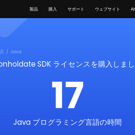
製品
購入
サポート
ウェブサイト
A
語
Java
onholdate SDK ライセンスを購入しま
17
Java プログラミング言語の時間