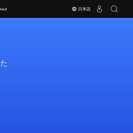
日本語
bout
した