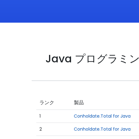
Java プログラ
ランク
製品
1
Conholdate.Total for Java
2
Conholdate.Total for Java