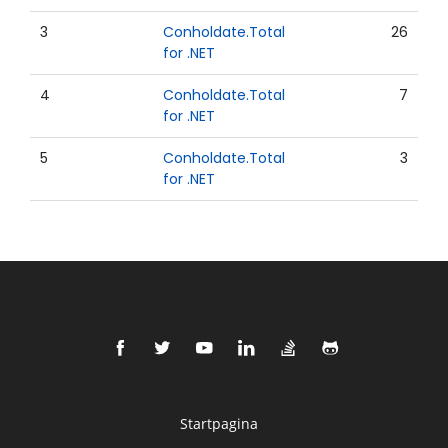
3
Conholdate.Total
26
for .NET
4
Conholdate.Total
7
for .NET
5
Conholdate.Total
3
for .NET
Startpagina