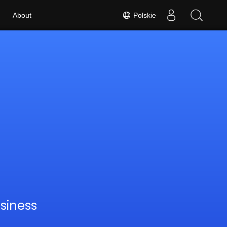
Polskie
About
usiness