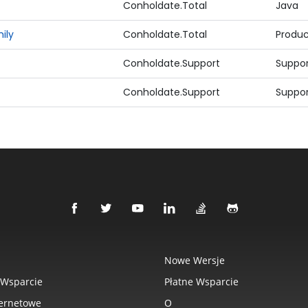
Conholdate.Total
Java
ily
Conholdate.Total
Produc
Conholdate.Support
Suppor
Conholdate.Support
Suppor
Nowe Wersje
Wsparcie
Płatne Wsparcie
ternetowe
O