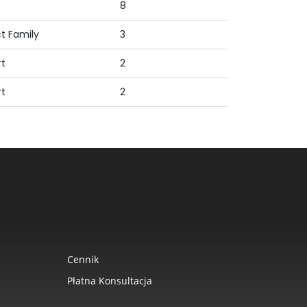
8
t Family
3
t
2
t
2
Cennik
Płatna Konsultacja