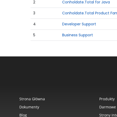
2
Conholdate.Total for Java
3
Conholdate.Total Product Fam
4
Developer Support
5
Business Support
Strona Główna
Produkty
Dokumenty
Darmowe 
Blog
Strony In