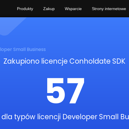
Produkty
Zakup
Wsparcie
Strony internetowe
loper Small Business
Zakupiono licencje Conholdate SDK
57
dla typów licencji Developer Small B