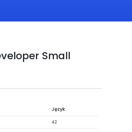
eveloper Small
Język
42