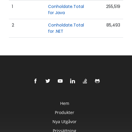
1
Conholdate.Total
255,519
for Java
2
Conholdate.Total
85,493
for .NET
Hem
Produkter
Nya Utgåvor
Prissättning