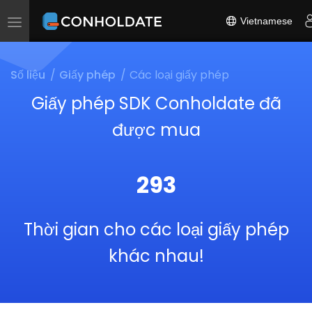
Vietnamese
Toggle
navigation
Số liệu
Giấy phép
Các loại giấy phép
Giấy phép SDK Conholdate đã
được mua
293
Thời gian cho các loại giấy phép
khác nhau!